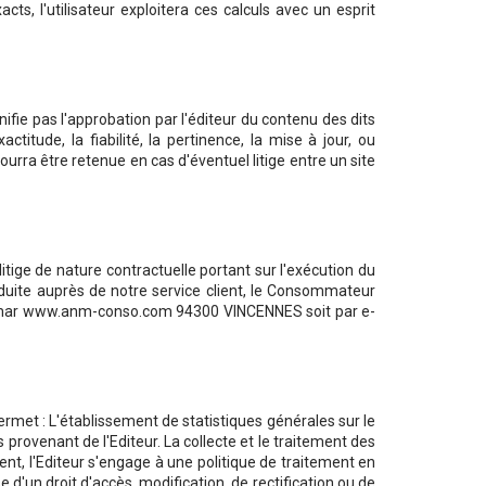
ts, l'utilisateur exploitera ces calculs avec un esprit
nifie pas l'approbation par l'éditeur du contenu des dits
titude, la fiabilité, la pertinence, la mise à jour, ou
ourra être retenue en cas d'éventuel litige entre un site
tige de nature contractuelle portant sur l'exécution du
oduite auprès de notre service client, le Consommateur
Colmar www.anm-conso.com 94300 VINCENNES soit par e-
 permet : L'établissement de statistiques générales sur le
s provenant de l'Editeur. La collecte et le traitement des
nt, l'Editeur s'engage à une politique de traitement en
d'un droit d'accès, modification, de rectification ou de