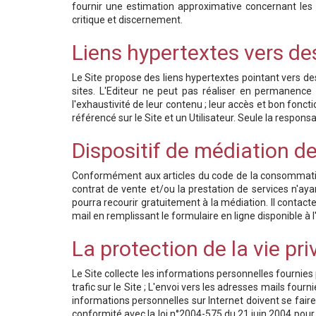
fournir une estimation approximative concernant les va
critique et discernement.
Liens hypertextes vers des
Le Site propose des liens hypertextes pointant vers des 
sites. L'Editeur ne peut pas réaliser en permanence un
l'exhaustivité de leur contenu ; leur accès et bon fonct
référencé sur le Site et un Utilisateur. Seule la respons
Dispositif de médiation d
Conformément aux articles du code de la consommation L
contrat de vente et/ou la prestation de services n'ay
pourra recourir gratuitement à la médiation. Il con
mail en remplissant le formulaire en ligne disponible 
La protection de la vie pr
Le Site collecte les informations personnelles fournies p
trafic sur le Site ; L'envoi vers les adresses mails four
informations personnelles sur Internet doivent se fair
conformité avec la loi n°2004-575 du 21 juin 2004 pour 