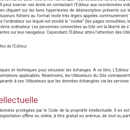
 peut exercer ces droits en contactant l'Editeur aux coordonnées indi
e en cliquant sur les liens hypertextes de désinscription présents su
 plusieurs fichiers au format texte très légers appelés communément "
de l'ordinateur sur lequel est stocké le "cookie" (les pages consultées, la
un même ordinateur. Les personnes connectées au Site ont la liberté de s
es sur leur navigateur. Cependant, l'Editeur attire l'attention des Utili
les de l'Editeur
iques et techniques pour sécuriser les échanges. A ce titre, L'Edite
tations applicables. Néanmoins, les Utilisateurs du Site connaissent l
garantir à ses Utilisateurs que les données échangées via les services
ellectuelle
s données protégées par le Code de la propriété intellectuelle. Il en
xploitation offline ou online, à titre gratuit ou onéreux, de tout ou 