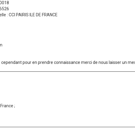
00018
06526
elle : CCI PAIRIS ILE DE FRANCE
om
nt, cependant pour en prendre connaissance merci de nous laisser un m
 France ;