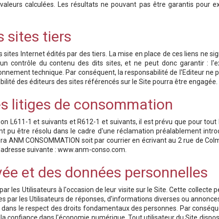
leurs calculées. Les résultats ne pouvant pas être garantis pour exac
 sites tiers
sites Internet édités par des tiers. La mise en place de ces liens ne sig
 contrôle du contenu des dits sites, et ne peut donc garantir : l'exac
ionnement technique. Par conséquent, la responsabilité de l'Editeur ne p
abilité des éditeurs des sites référencés sur le Site pourra être engagée.
es litiges de consommation
611-1 et suivants et R612-1 et suivants, il est prévu que pour tout li
ant pu être résolu dans le cadre d'une réclamation préalablement intr
tactera ANM CONSOMMATION soit par courrier en écrivant au 2 rue de 
à l'adresse suivante : www.anm-conso.com.
ivée et des données personnelles
ar les Utilisateurs à l'occasion de leur visite sur le Site. Cette collecte
nies par les Utilisateurs de réponses, d'informations diverses ou annonce
e dans le respect des droits fondamentaux des personnes. Par conséque
la confiance dans l'économie numérique. Tout utilisateur du Site dispose 