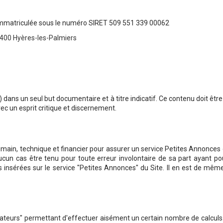
 immatriculée sous le numéro SIRET 509 551 339 00062
3400 Hyères-les-Palmiers
) dans un seul but documentaire et à titre indicatif. Ce contenu doit êt
vec un esprit critique et discernement.
ain, technique et financier pour assurer un service Petites Annonces d
aucun cas être tenu pour toute erreur involontaire de sa part ayant po
s insérées sur le service "Petites Annonces" du Site. Il en est de même 
imulateurs" permettant d'effectuer aisément un certain nombre de calculs